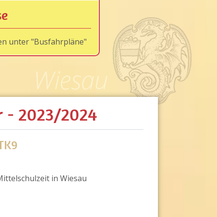
se
en unter "Busfahrpläne"
r - 2023/2024
GTK9
ittelschulzeit in Wiesau