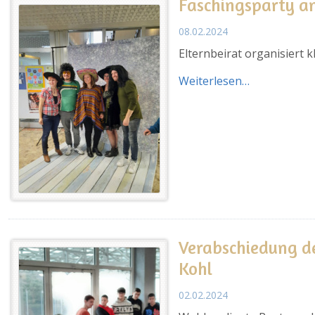
Faschingsparty an
08.02.2024
Elternbeirat organisiert 
Weiterlesen…
Verabschiedung d
Kohl
02.02.2024