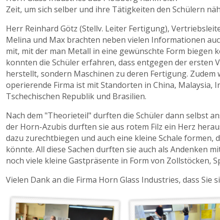
Zeit, um sich selber und ihre Tätigkeiten den Schülern nä
Herr Reinhard Götz (Stellv. Leiter Fertigung), Vertriebsle
Melina und Max brachten neben vielen Informationen auc
mit, mit der man Metall in eine gewünschte Form biegen k
konnten die Schüler erfahren, dass entgegen der ersten
herstellt, sondern Maschinen zu deren Fertigung. Zudem w
operierende Firma ist mit Standorten in China, Malaysia, I
Tschechischen Republik und Brasilien.
Nach dem "Theorieteil" durften die Schüler dann selbst a
der Horn-Azubis durften sie aus rotem Filz ein Herz her
dazu zurechtbiegen und auch eine kleine Schale formen, d
könnte. All diese Sachen durften sie auch als Andenken 
noch viele kleine Gastpräsente in Form von Zollstöcken, S
Vielen Dank an die Firma Horn Glass Industries, dass Sie