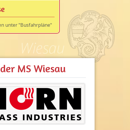
se
en unter "Busfahrpläne"
n der MS Wiesau