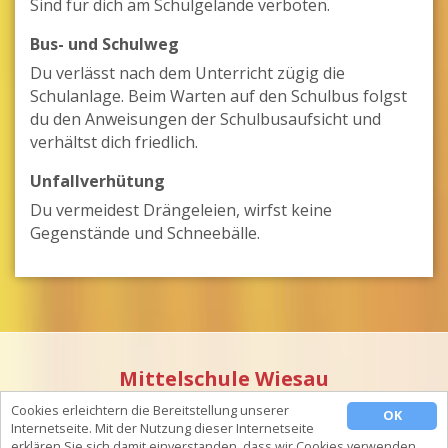
Sind für dich am Schulgelände verboten.
Bus- und Schulweg
Du verlässt nach dem Unterricht zügig die
Schulanlage. Beim Warten auf den Schulbus folgst
du den Anweisungen der Schulbusaufsicht und
verhältst dich friedlich.
Unfallverhütung
Du vermeidest Drängeleien, wirfst keine
Gegenstände und Schneebälle.
Mittelschule Wiesau
Schulstraße 6 •
D
-95676 Wiesau • Telefon: 0 96 34 / 92 21 - 0 •
Cookies erleichtern die Bereitstellung unserer
OK
Telefax: 0 96 34 / 92 21 - 15
Internetseite. Mit der Nutzung dieser Internetseite
Kontakt & Impressum
|
Datenschutz
erklären Sie sich damit einverstanden, dass wir Cookies verwenden.