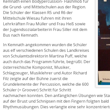
Kemnath einen Bodypercussion- Flashmob für
die Grund- und Mittelschulen aus der Region.
Die Schüler der Klassen R5 und R6 der
Mittelschule Wiesau fuhren mit ihren
Lehrkräften Frau Müller und Frau Heß sowie
der Jugendsozialarbeiterin Frau Siller mit dem
Bus nach Kemnath.
In Kemnath angekommen wurden die Schüler
aus elf verschiedenen Schulen des Landkreises
von Schulamtsdirektorin Martina Puff, welche
auch durch das Programm führte, begrüßt. Der
österreichische Komponist, Musiker,
Schlagzeuger, Musiklehrer und Autor Richard
Filz zeigte auf der Bühne zuerst die
Grundelemente der Percussion, welche die 600
Schüler (= Groover) Schritt für Schritt
nachmachen konnten. Den anfänglichen Übungen wie Sta
auf der Brust und Schnipsen mit den Fingern folgten bal
Rhythmusübungen. Dies verlangte eine sehr konzentrier