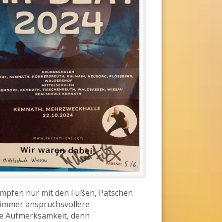
mpfen nur mit den Füßen, Patschen
d immer anspruchsvollere
te Aufmerksamkeit, denn