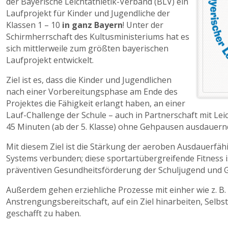
der Bayerische Leichtathletik-Verband (BLV) ein
Laufprojekt für Kinder und Jugendliche der
Klassen 1 – 10
in ganz Bayern
! Unter der
Schirmherrschaft des Kultusministeriums hat es
sich mittlerweile zum größten bayerischen
Laufprojekt entwickelt.
Ziel ist es, dass die Kinder und Jugendlichen
nach einer Vorbereitungsphase am Ende des
Projektes die Fähigkeit erlangt haben, an einer
Lauf-Challenge der Schule – auch in Partnerschaft mit Lei
45 Minuten (ab der 5. Klasse) ohne Gehpausen ausdauern
Mit diesem Ziel ist die Stärkung der aeroben Ausdauerfähi
Systems verbunden; diese sportartübergreifende Fitness is
präventiven Gesundheitsförderung der Schuljugend und Gr
Außerdem gehen erziehliche Prozesse mit einher wie z. B
Anstrengungsbereitschaft, auf ein Ziel hinarbeiten, Selbs
geschafft zu haben.