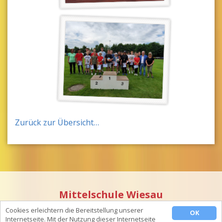
Zurück zur Übersicht…
Mittelschule Wiesau
Schulstraße 6 •
D
-95676 Wiesau • Telefon: 0 96 34 / 92 21 - 0 •
Cookies erleichtern die Bereitstellung unserer
OK
Telefax: 0 96 34 / 92 21 - 15
Internetseite. Mit der Nutzung dieser Internetseite